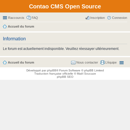
Contao CMS Open Source
Raccourcis
FAQ
Inscription
Connexion
Accueil du forum
Information
Le forum est actuellement indisponible. Veuillez réessayer ultérieurement.
Accueil du forum
Nous contacter
L’équipe
Développé par
phpBB
® Forum Software © phpBB Limited
Traduction française officielle
©
Maël Soucaze
phpBB SEO