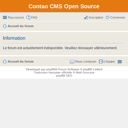
Contao CMS Open Source
Raccourcis
FAQ
Inscription
Connexion
Accueil du forum
Information
Le forum est actuellement indisponible. Veuillez réessayer ultérieurement.
Accueil du forum
Nous contacter
L’équipe
Développé par
phpBB
® Forum Software © phpBB Limited
Traduction française officielle
©
Maël Soucaze
phpBB SEO