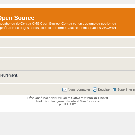
Open Source
ncophones de Contao CMS Open Source. Contao est un système de gestion de
a génération de pages accessibles et conformes aux recommandations W3C/WAI
rieurement.
Nous contacter
L’équipe
Supprimer t
Développé par
phpBB
® Forum Software © phpBB Limited
Traduction française officielle
©
Maël Soucaze
phpBB SEO