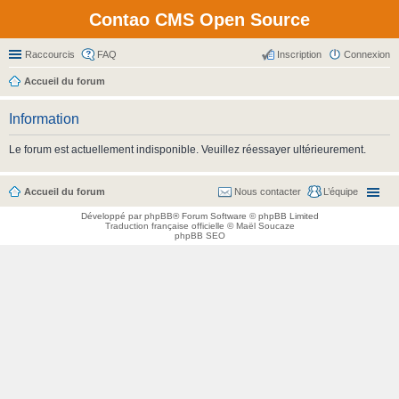
Contao CMS Open Source
Raccourcis
FAQ
Inscription
Connexion
Accueil du forum
Information
Le forum est actuellement indisponible. Veuillez réessayer ultérieurement.
Accueil du forum
Nous contacter
L’équipe
Développé par
phpBB
® Forum Software © phpBB Limited
Traduction française officielle
©
Maël Soucaze
phpBB SEO