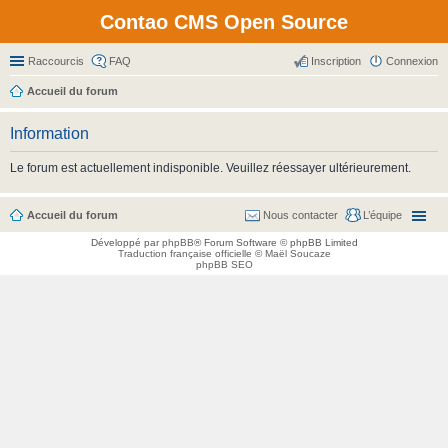
Contao CMS Open Source
Raccourcis
FAQ
Inscription
Connexion
Accueil du forum
Information
Le forum est actuellement indisponible. Veuillez réessayer ultérieurement.
Accueil du forum
Nous contacter
L’équipe
Développé par
phpBB
® Forum Software © phpBB Limited
Traduction française officielle
©
Maël Soucaze
phpBB SEO