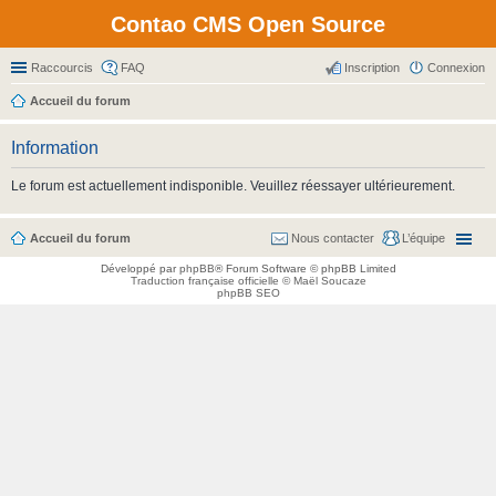
Contao CMS Open Source
Raccourcis
FAQ
Inscription
Connexion
Accueil du forum
Information
Le forum est actuellement indisponible. Veuillez réessayer ultérieurement.
Accueil du forum
Nous contacter
L’équipe
Développé par
phpBB
® Forum Software © phpBB Limited
Traduction française officielle
©
Maël Soucaze
phpBB SEO