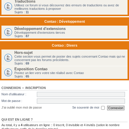
Traductions
Utilisez ce forum si vous découvrez des erreurs de traductions ou avez de
meilleures traductions à proposer
Sujets :
11
Contao : Développement
Développement d'extensions
Développement d'extensions tierces
Sujets :
87
Contao : Divers
Hors-sujet
Cette section vous permet de poster des sujets concernant Contao mais qui ne
concernent pas les forums précédents.
Sujets :
69
Exposition Contao
Postez un lien vers votre site réalisé avec Contao
Sujets :
65
CONNEXION
•
INSCRIPTION
Nom d’utilisateur :
Mot de passe :
J’ai oublié mon mot de passe
Se souvenir de moi
QUI EST EN LIGNE ?
Au total, il y a
4
utilisateurs en ligne :: 0 inscrit, 0 invisible et 4 invités (selon le nombre