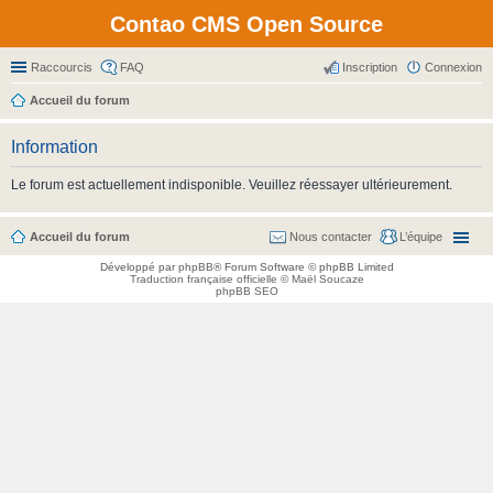
Contao CMS Open Source
Raccourcis
FAQ
Inscription
Connexion
Accueil du forum
Information
Le forum est actuellement indisponible. Veuillez réessayer ultérieurement.
Accueil du forum
Nous contacter
L’équipe
Développé par
phpBB
® Forum Software © phpBB Limited
Traduction française officielle
©
Maël Soucaze
phpBB SEO