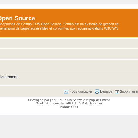
Open Source
ncophones de Contao CMS Open Source. Contao est un système de gestion de
a génération de pages accessibles et conformes aux recommandations W3C/WAI
rieurement.
Nous contacter
L’équipe
Supprimer t
Développé par
phpBB
® Forum Software © phpBB Limited
Traduction française officielle
©
Maël Soucaze
phpBB SEO