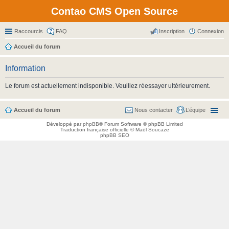
Contao CMS Open Source
Raccourcis
FAQ
Inscription
Connexion
Accueil du forum
Information
Le forum est actuellement indisponible. Veuillez réessayer ultérieurement.
Accueil du forum
Nous contacter
L’équipe
Développé par
phpBB
® Forum Software © phpBB Limited
Traduction française officielle
©
Maël Soucaze
phpBB SEO