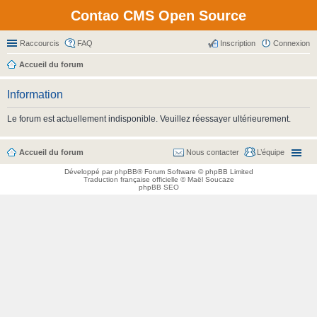
Contao CMS Open Source
Raccourcis
FAQ
Inscription
Connexion
Accueil du forum
Information
Le forum est actuellement indisponible. Veuillez réessayer ultérieurement.
Accueil du forum
Nous contacter
L’équipe
Développé par
phpBB
® Forum Software © phpBB Limited
Traduction française officielle
©
Maël Soucaze
phpBB SEO