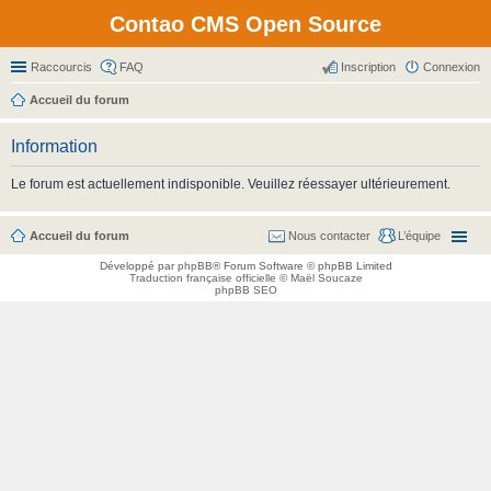
Contao CMS Open Source
Raccourcis
FAQ
Inscription
Connexion
Accueil du forum
Information
Le forum est actuellement indisponible. Veuillez réessayer ultérieurement.
Accueil du forum
Nous contacter
L’équipe
Développé par
phpBB
® Forum Software © phpBB Limited
Traduction française officielle
©
Maël Soucaze
phpBB SEO