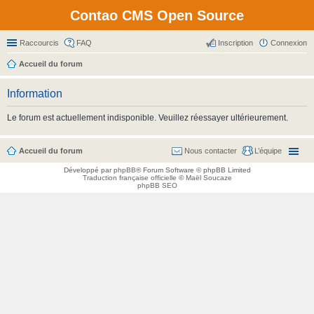
Contao CMS Open Source
Raccourcis
FAQ
Inscription
Connexion
Accueil du forum
Information
Le forum est actuellement indisponible. Veuillez réessayer ultérieurement.
Accueil du forum
Nous contacter
L’équipe
Développé par
phpBB
® Forum Software © phpBB Limited
Traduction française officielle
©
Maël Soucaze
phpBB SEO