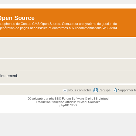
Open Source
ncophones de Contao CMS Open Source. Contao est un système de gestion de
a génération de pages accessibles et conformes aux recommandations W3C/WAI
rieurement.
Nous contacter
L’équipe
Supprimer t
Développé par
phpBB
® Forum Software © phpBB Limited
Traduction française officielle
©
Maël Soucaze
phpBB SEO