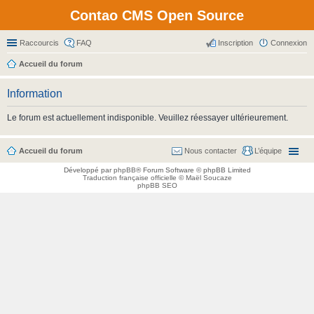
Contao CMS Open Source
Raccourcis
FAQ
Inscription
Connexion
Accueil du forum
Information
Le forum est actuellement indisponible. Veuillez réessayer ultérieurement.
Accueil du forum
Nous contacter
L’équipe
Développé par
phpBB
® Forum Software © phpBB Limited
Traduction française officielle
©
Maël Soucaze
phpBB SEO