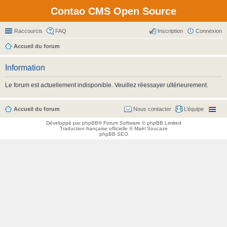
Contao CMS Open Source
Raccourcis
FAQ
Inscription
Connexion
Accueil du forum
Information
Le forum est actuellement indisponible. Veuillez réessayer ultérieurement.
Accueil du forum
Nous contacter
L’équipe
Développé par
phpBB
® Forum Software © phpBB Limited
Traduction française officielle
©
Maël Soucaze
phpBB SEO