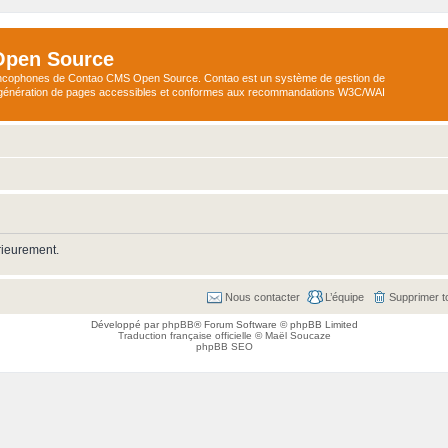
Open Source
ncophones de Contao CMS Open Source. Contao est un système de gestion de
a génération de pages accessibles et conformes aux recommandations W3C/WAI
rieurement.
Nous contacter
L’équipe
Supprimer t
Développé par
phpBB
® Forum Software © phpBB Limited
Traduction française officielle
©
Maël Soucaze
phpBB SEO