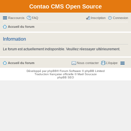
Contao CMS Open Source
Raccourcis
FAQ
Inscription
Connexion
Accueil du forum
Information
Le forum est actuellement indisponible. Veuillez réessayer ultérieurement.
Accueil du forum
Nous contacter
L’équipe
Développé par
phpBB
® Forum Software © phpBB Limited
Traduction française officielle
©
Maël Soucaze
phpBB SEO