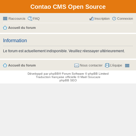
Contao CMS Open Source
Raccourcis
FAQ
Inscription
Connexion
Accueil du forum
Information
Le forum est actuellement indisponible. Veuillez réessayer ultérieurement.
Accueil du forum
Nous contacter
L’équipe
Développé par
phpBB
® Forum Software © phpBB Limited
Traduction française officielle
©
Maël Soucaze
phpBB SEO