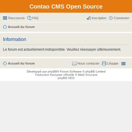
Contao CMS Open Source
Raccourcis
FAQ
Inscription
Connexion
Accueil du forum
Information
Le forum est actuellement indisponible. Veuillez réessayer ultérieurement.
Accueil du forum
Nous contacter
L’équipe
Développé par
phpBB
® Forum Software © phpBB Limited
Traduction française officielle
©
Maël Soucaze
phpBB SEO