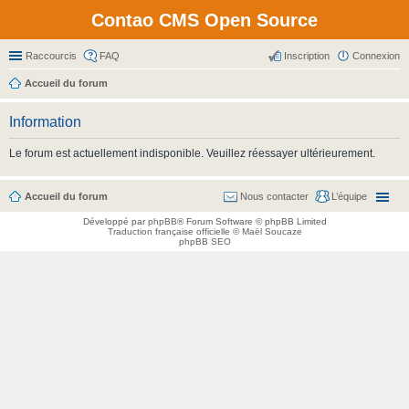
Contao CMS Open Source
Raccourcis
FAQ
Inscription
Connexion
Accueil du forum
Information
Le forum est actuellement indisponible. Veuillez réessayer ultérieurement.
Accueil du forum
Nous contacter
L’équipe
Développé par
phpBB
® Forum Software © phpBB Limited
Traduction française officielle
©
Maël Soucaze
phpBB SEO