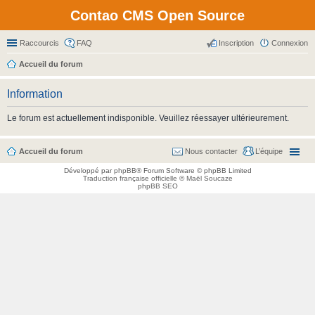
Contao CMS Open Source
Raccourcis
FAQ
Inscription
Connexion
Accueil du forum
Information
Le forum est actuellement indisponible. Veuillez réessayer ultérieurement.
Accueil du forum
Nous contacter
L’équipe
Développé par
phpBB
® Forum Software © phpBB Limited
Traduction française officielle
©
Maël Soucaze
phpBB SEO