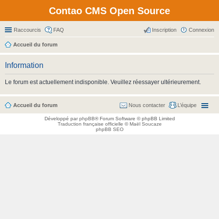
Contao CMS Open Source
Raccourcis
FAQ
Inscription
Connexion
Accueil du forum
Information
Le forum est actuellement indisponible. Veuillez réessayer ultérieurement.
Accueil du forum
Nous contacter
L’équipe
Développé par
phpBB
® Forum Software © phpBB Limited
Traduction française officielle
©
Maël Soucaze
phpBB SEO