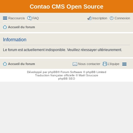
Contao CMS Open Source
Raccourcis
FAQ
Inscription
Connexion
Accueil du forum
Information
Le forum est actuellement indisponible. Veuillez réessayer ultérieurement.
Accueil du forum
Nous contacter
L’équipe
Développé par
phpBB
® Forum Software © phpBB Limited
Traduction française officielle
©
Maël Soucaze
phpBB SEO