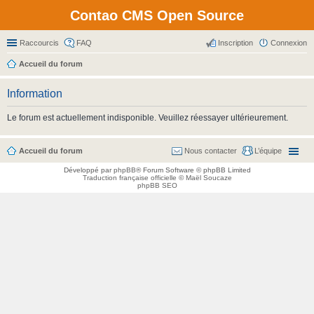
Contao CMS Open Source
Raccourcis
FAQ
Inscription
Connexion
Accueil du forum
Information
Le forum est actuellement indisponible. Veuillez réessayer ultérieurement.
Accueil du forum
Nous contacter
L’équipe
Développé par
phpBB
® Forum Software © phpBB Limited
Traduction française officielle
©
Maël Soucaze
phpBB SEO