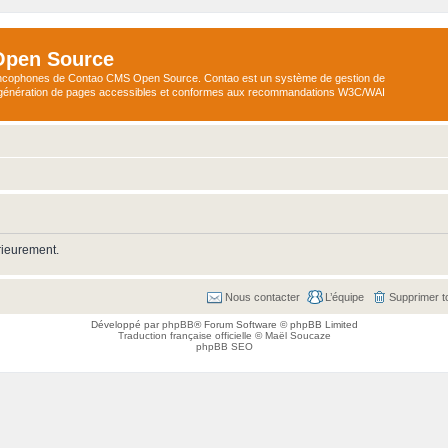
Open Source
ncophones de Contao CMS Open Source. Contao est un système de gestion de
a génération de pages accessibles et conformes aux recommandations W3C/WAI
rieurement.
Nous contacter
L’équipe
Supprimer t
Développé par
phpBB
® Forum Software © phpBB Limited
Traduction française officielle
©
Maël Soucaze
phpBB SEO