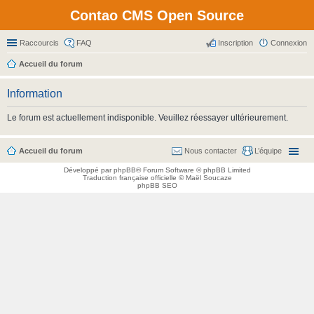
Contao CMS Open Source
Raccourcis
FAQ
Inscription
Connexion
Accueil du forum
Information
Le forum est actuellement indisponible. Veuillez réessayer ultérieurement.
Accueil du forum
Nous contacter
L’équipe
Développé par
phpBB
® Forum Software © phpBB Limited
Traduction française officielle
©
Maël Soucaze
phpBB SEO