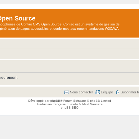
Open Source
ncophones de Contao CMS Open Source. Contao est un système de gestion de
a génération de pages accessibles et conformes aux recommandations W3C/WAI
rieurement.
Nous contacter
L’équipe
Supprimer t
Développé par
phpBB
® Forum Software © phpBB Limited
Traduction française officielle
©
Maël Soucaze
phpBB SEO