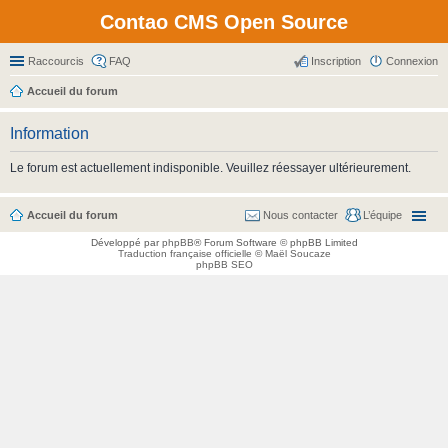
Contao CMS Open Source
Raccourcis
FAQ
Inscription
Connexion
Accueil du forum
Information
Le forum est actuellement indisponible. Veuillez réessayer ultérieurement.
Accueil du forum
Nous contacter
L’équipe
Développé par
phpBB
® Forum Software © phpBB Limited
Traduction française officielle
©
Maël Soucaze
phpBB SEO