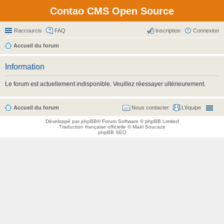
Contao CMS Open Source
Raccourcis
FAQ
Inscription
Connexion
Accueil du forum
Information
Le forum est actuellement indisponible. Veuillez réessayer ultérieurement.
Accueil du forum
Nous contacter
L’équipe
Développé par
phpBB
® Forum Software © phpBB Limited
Traduction française officielle
©
Maël Soucaze
phpBB SEO