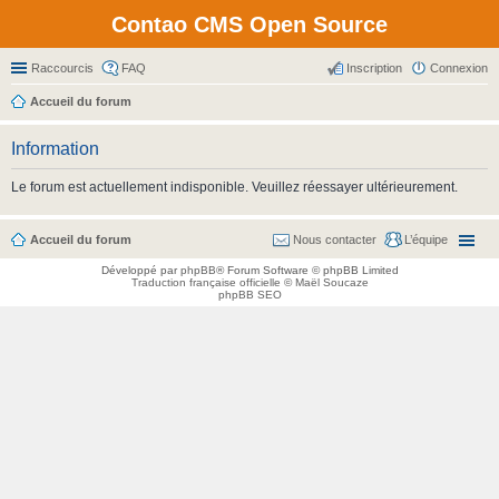
Contao CMS Open Source
Raccourcis
FAQ
Inscription
Connexion
Accueil du forum
Information
Le forum est actuellement indisponible. Veuillez réessayer ultérieurement.
Accueil du forum
Nous contacter
L’équipe
Développé par
phpBB
® Forum Software © phpBB Limited
Traduction française officielle
©
Maël Soucaze
phpBB SEO