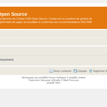
Open Source
ncophones de Contao CMS Open Source. Contao est un système de gestion de
a génération de pages accessibles et conformes aux recommandations W3C/WAI
rieurement.
Nous contacter
L’équipe
Supprimer t
Développé par
phpBB
® Forum Software © phpBB Limited
Traduction française officielle
©
Maël Soucaze
phpBB SEO