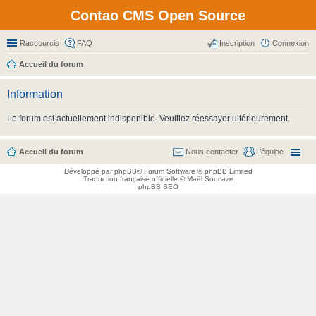
Contao CMS Open Source
Raccourcis
FAQ
Inscription
Connexion
Accueil du forum
Information
Le forum est actuellement indisponible. Veuillez réessayer ultérieurement.
Accueil du forum
Nous contacter
L’équipe
Développé par
phpBB
® Forum Software © phpBB Limited
Traduction française officielle
©
Maël Soucaze
phpBB SEO