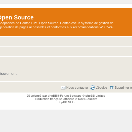
Open Source
ncophones de Contao CMS Open Source. Contao est un système de gestion de
a génération de pages accessibles et conformes aux recommandations W3C/WAI
rieurement.
Nous contacter
L’équipe
Supprimer t
Développé par
phpBB
® Forum Software © phpBB Limited
Traduction française officielle
©
Maël Soucaze
phpBB SEO