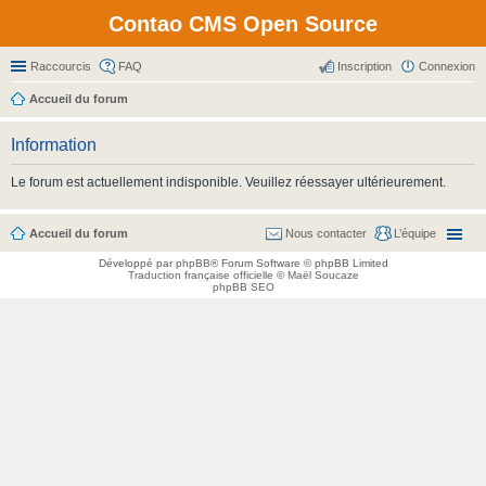
Contao CMS Open Source
Raccourcis
FAQ
Inscription
Connexion
Accueil du forum
Information
Le forum est actuellement indisponible. Veuillez réessayer ultérieurement.
Accueil du forum
Nous contacter
L’équipe
Développé par
phpBB
® Forum Software © phpBB Limited
Traduction française officielle
©
Maël Soucaze
phpBB SEO