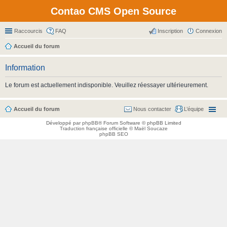
Contao CMS Open Source
Raccourcis
FAQ
Inscription
Connexion
Accueil du forum
Information
Le forum est actuellement indisponible. Veuillez réessayer ultérieurement.
Accueil du forum
Nous contacter
L’équipe
Développé par
phpBB
® Forum Software © phpBB Limited
Traduction française officielle
©
Maël Soucaze
phpBB SEO