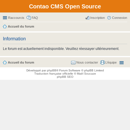
Contao CMS Open Source
Raccourcis
FAQ
Inscription
Connexion
Accueil du forum
Information
Le forum est actuellement indisponible. Veuillez réessayer ultérieurement.
Accueil du forum
Nous contacter
L’équipe
Développé par
phpBB
® Forum Software © phpBB Limited
Traduction française officielle
©
Maël Soucaze
phpBB SEO