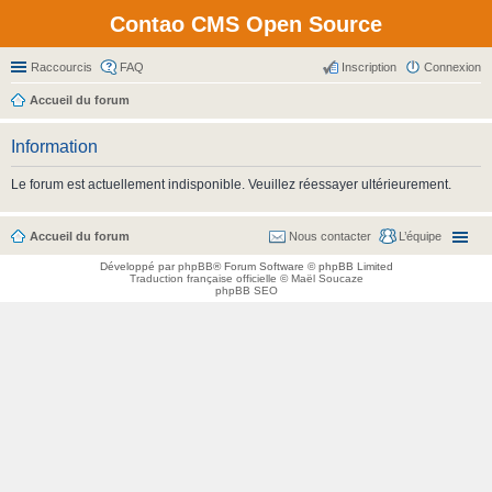
Contao CMS Open Source
Raccourcis
FAQ
Inscription
Connexion
Accueil du forum
Information
Le forum est actuellement indisponible. Veuillez réessayer ultérieurement.
Accueil du forum
Nous contacter
L’équipe
Développé par
phpBB
® Forum Software © phpBB Limited
Traduction française officielle
©
Maël Soucaze
phpBB SEO