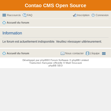
Contao CMS Open Source
Raccourcis
FAQ
Inscription
Connexion
Accueil du forum
Information
Le forum est actuellement indisponible. Veuillez réessayer ultérieurement.
Accueil du forum
Nous contacter
L’équipe
Développé par
phpBB
® Forum Software © phpBB Limited
Traduction française officielle
©
Maël Soucaze
phpBB SEO