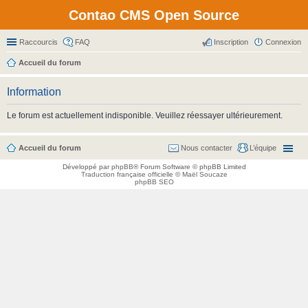
Contao CMS Open Source
Raccourcis
FAQ
Inscription
Connexion
Accueil du forum
Information
Le forum est actuellement indisponible. Veuillez réessayer ultérieurement.
Accueil du forum
Nous contacter
L’équipe
Développé par
phpBB
® Forum Software © phpBB Limited
Traduction française officielle
©
Maël Soucaze
phpBB SEO