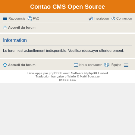
Contao CMS Open Source
Raccourcis
FAQ
Inscription
Connexion
Accueil du forum
Information
Le forum est actuellement indisponible. Veuillez réessayer ultérieurement.
Accueil du forum
Nous contacter
L’équipe
Développé par
phpBB
® Forum Software © phpBB Limited
Traduction française officielle
©
Maël Soucaze
phpBB SEO