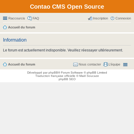
Contao CMS Open Source
Raccourcis
FAQ
Inscription
Connexion
Accueil du forum
Information
Le forum est actuellement indisponible. Veuillez réessayer ultérieurement.
Accueil du forum
Nous contacter
L’équipe
Développé par
phpBB
® Forum Software © phpBB Limited
Traduction française officielle
©
Maël Soucaze
phpBB SEO