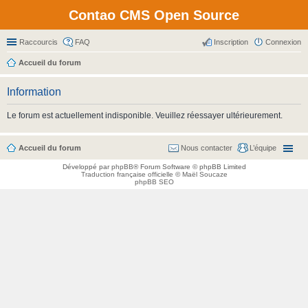
Contao CMS Open Source
Raccourcis
FAQ
Inscription
Connexion
Accueil du forum
Information
Le forum est actuellement indisponible. Veuillez réessayer ultérieurement.
Accueil du forum
Nous contacter
L’équipe
Développé par
phpBB
® Forum Software © phpBB Limited
Traduction française officielle
©
Maël Soucaze
phpBB SEO