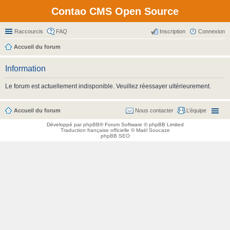
Contao CMS Open Source
Raccourcis
FAQ
Inscription
Connexion
Accueil du forum
Information
Le forum est actuellement indisponible. Veuillez réessayer ultérieurement.
Accueil du forum
Nous contacter
L’équipe
Développé par
phpBB
® Forum Software © phpBB Limited
Traduction française officielle
©
Maël Soucaze
phpBB SEO