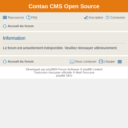
Contao CMS Open Source
Raccourcis
FAQ
Inscription
Connexion
Accueil du forum
Information
Le forum est actuellement indisponible. Veuillez réessayer ultérieurement.
Accueil du forum
Nous contacter
L’équipe
Développé par
phpBB
® Forum Software © phpBB Limited
Traduction française officielle
©
Maël Soucaze
phpBB SEO