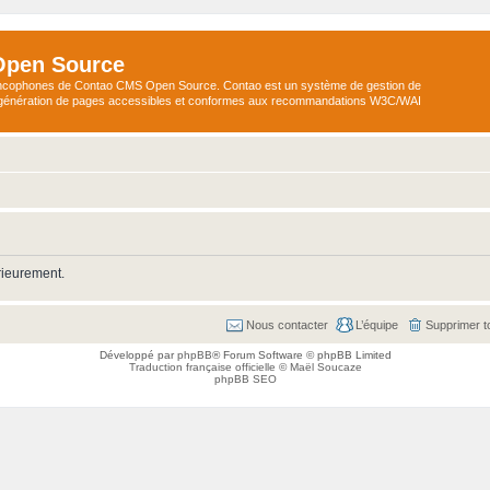
Open Source
ncophones de Contao CMS Open Source. Contao est un système de gestion de
a génération de pages accessibles et conformes aux recommandations W3C/WAI
rieurement.
Nous contacter
L’équipe
Supprimer t
Développé par
phpBB
® Forum Software © phpBB Limited
Traduction française officielle
©
Maël Soucaze
phpBB SEO