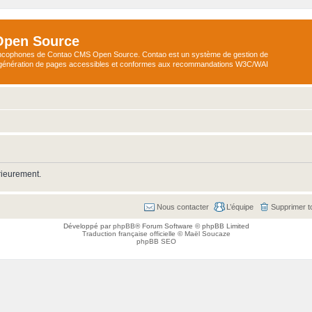
Open Source
ncophones de Contao CMS Open Source. Contao est un système de gestion de
a génération de pages accessibles et conformes aux recommandations W3C/WAI
rieurement.
Nous contacter
L’équipe
Supprimer t
Développé par
phpBB
® Forum Software © phpBB Limited
Traduction française officielle
©
Maël Soucaze
phpBB SEO