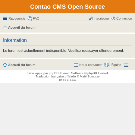
Contao CMS Open Source
Raccourcis
FAQ
Inscription
Connexion
Accueil du forum
Information
Le forum est actuellement indisponible. Veuillez réessayer ultérieurement.
Accueil du forum
Nous contacter
L’équipe
Développé par
phpBB
® Forum Software © phpBB Limited
Traduction française officielle
©
Maël Soucaze
phpBB SEO