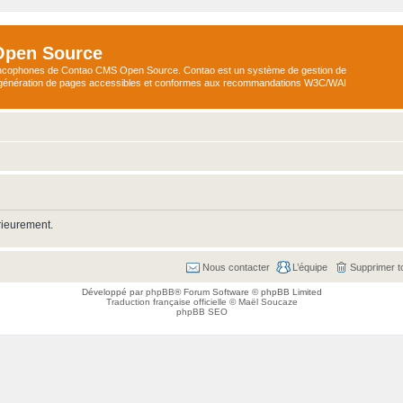
Open Source
ncophones de Contao CMS Open Source. Contao est un système de gestion de
a génération de pages accessibles et conformes aux recommandations W3C/WAI
rieurement.
Nous contacter
L’équipe
Supprimer t
Développé par
phpBB
® Forum Software © phpBB Limited
Traduction française officielle
©
Maël Soucaze
phpBB SEO