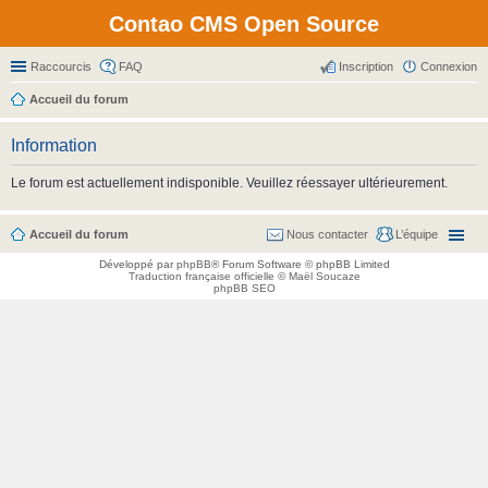
Contao CMS Open Source
Raccourcis
FAQ
Inscription
Connexion
Accueil du forum
Information
Le forum est actuellement indisponible. Veuillez réessayer ultérieurement.
Accueil du forum
Nous contacter
L’équipe
Développé par
phpBB
® Forum Software © phpBB Limited
Traduction française officielle
©
Maël Soucaze
phpBB SEO